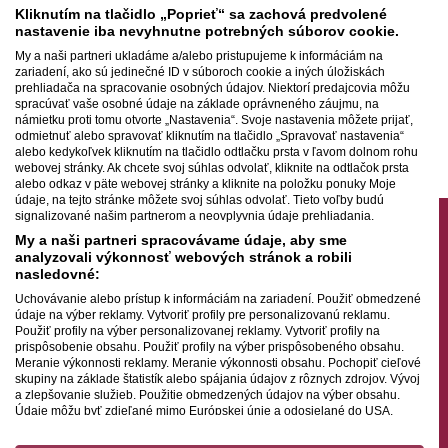
Kliknutím na tlačidlo „Poprieť“ sa zachová predvolené
90th concert season of SOSR
nastavenie iba nevyhnutne potrebných súborov cookie.
My a naši partneri ukladáme a/alebo pristupujeme k informáciám na
zariadení, ako sú jedinečné ID v súboroch cookie a iných úložiskách
29.10.2018
prehliadača na spracovanie osobných údajov. Niektorí predajcovia môžu
spracúvať vaše osobné údaje na základe oprávneného záujmu, na
námietku proti tomu otvorte „Nastavenia“. Svoje nastavenia môžete prijať,
2019 marks the start of the orchestra's 90th concert season
odmietnuť alebo spravovať kliknutím na tlačidlo „Spravovať nastavenia“
alebo kedykoľvek kliknutím na tlačidlo odtlačku prsta v ľavom dolnom rohu
webovej stránky. Ak chcete svoj súhlas odvolať, kliknite na odtlačok prsta
alebo odkaz v päte webovej stránky a kliknite na položku ponuky Moje
údaje, na tejto stránke môžete svoj súhlas odvolať. Tieto voľby budú
signalizované našim partnerom a neovplyvnia údaje prehliadania.
My a naši partneri spracovávame údaje, aby sme
Contact
analyzovali výkonnosť webových stránok a robili
nasledovné:
Slovak Radio Symphony Orchestra
Uchovávanie alebo prístup k informáciám na zariadení. Použiť obmedzené
Mýtna 1
údaje na výber reklamy. Vytvoriť profily pre personalizovanú reklamu.
Použiť profily na výber personalizovanej reklamy. Vytvoriť profily na
817 55 Bratislava
prispôsobenie obsahu. Použiť profily na výber prispôsobeného obsahu.
Slovakia
Meranie výkonnosti reklamy. Meranie výkonnosti obsahu. Pochopiť cieľové
skupiny na základe štatistík alebo spájania údajov z rôznych zdrojov. Vývoj
a zlepšovanie služieb. Použitie obmedzených údajov na výber obsahu.
Údaje môžu byť zdieľané mimo Európskej únie a odosielané do USA.
Váš súhlas a zásady používania cookie sa vzťahujú výlučne na túto