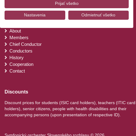
webovú stránku/aplikáciu.
Prijať všetko
Website
Zobraziť zoznam partnerov (1 predajcovia IAB)
Nastavenia
Odmietnuť všetko
Vaše údaje používame na nasledujúce účely:
Concerts
Účely spracovania IAB:
News
About
Uchovávanie alebo prístup k informáciám na
Members
zariadení
Chief Conductor
Conductors
Použiť obmedzené údaje na výber reklamy
History
Vytvoriť profily pre personalizovanú reklamu
Cooperation
Contact
Použiť profily na výber personalizovanej
reklamy
Discounts
Vytvoriť profily na prispôsobenie obsahu
Discount prices for students (ISIC card holders), teachers (ITIC card
Použiť profily na výber prispôsobeného
holders), senior citizens, people with health disabilities and their
obsahu
accompanying persons (upon presentation of respective ID).
Meranie výkonnosti reklamy
Symfonický orchester Slovenského rozhlasu © 2026
Meranie výkonnosti obsahu