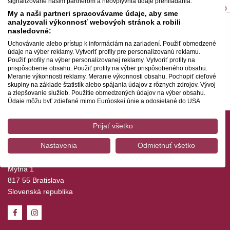
signalizované našim partnerom a neovplyvnia údaje prehliadania.
https://www.ticketportal.sk/event/Symfonicky_orchester_SR
My a naši partneri spracovávame údaje, aby sme
analyzovali výkonnosť webových stránok a robili
nasledovné:
Nárok na zľavu majú študenti (ISIC), učitelia (ITIC),
dôchodcovia, ako aj držitelia preukazov ZŤP a ZŤP-S.
Uchovávanie alebo prístup k informáciám na zariadení. Použiť obmedzené
údaje na výber reklamy. Vytvoriť profily pre personalizovanú reklamu.
Použiť profily na výber personalizovanej reklamy. Vytvoriť profily na
Z dôvodu priameho prenosu zaujmite miesto v sále
prispôsobenie obsahu. Použiť profily na výber prispôsobeného obsahu.
Meranie výkonnosti reklamy. Meranie výkonnosti obsahu. Pochopiť cieľové
najneskôr 5 minút pred začiatkom koncertu.
skupiny na základe štatistík alebo spájania údajov z rôznych zdrojov. Vývoj
a zlepšovanie služieb. Použitie obmedzených údajov na výber obsahu.
Údaje môžu byť zdieľané mimo Európskej únie a odosielané do USA.
Váš súhlas a zásady používania cookie sa vzťahujú výlučne na túto
webovú stránku/aplikáciu.
Prijať všetko
Zobraziť zoznam partnerov (1 predajcovia IAB)
Kontakt
Nastavenia
Odmietnuť všetko
Vaše údaje používame na nasledujúce účely:
Symfonický orchester Slovenského rozhlasu
Účely spracovania IAB:
Mýtna 1
Uchovávanie alebo prístup k informáciám na
817 55 Bratislava
zariadení
Slovenská republika
Použiť obmedzené údaje na výber reklamy
Vytvoriť profily pre personalizovanú reklamu