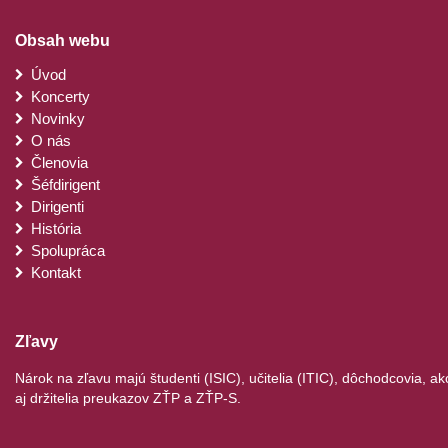
Použiť profily na výber personalizovanej
Obsah webu
reklamy
Úvod
Vytvoriť profily na prispôsobenie obsahu
Koncerty
Novinky
Použiť profily na výber prispôsobeného
O nás
obsahu
Členovia
Šéfdirigent
Meranie výkonnosti reklamy
Dirigenti
História
Meranie výkonnosti obsahu
Spolupráca
Kontakt
Pochopiť cieľové skupiny na základe
štatistík alebo spájania údajov z rôznych
zdrojov
Zľavy
Vývoj a zlepšovanie služieb
Nárok na zľavu majú študenti (ISIC), učitelia (ITIC), dôchodcovia, ak
Použitie obmedzených údajov na výber
aj držitelia preukazov ZŤP a ZŤP-S.
obsahu
Špeciálne funkcie IAB: