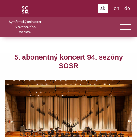
sk
en
de
5. abonentný koncert 94. sezóny
SOSR