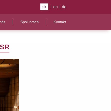
sk
en
de
nás
Spolupráca
Kontakt
OSR