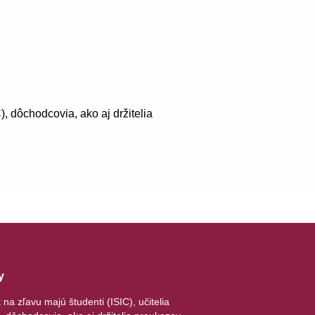
), dôchodcovia, ako aj držitelia
y
na zľavu majú študenti (ISIC), učitelia