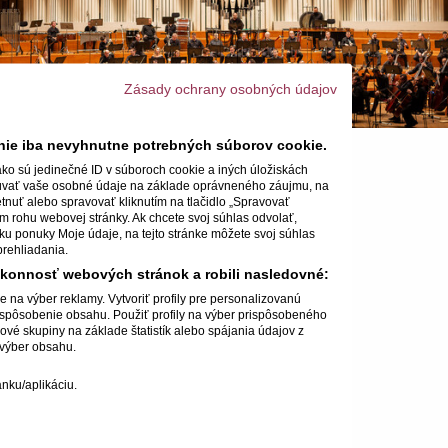
Zásady ochrany osobných údajov
enie iba nevyhnutne potrebných súborov cookie.
ako sú jedinečné ID v súboroch cookie a iných úložiskách
cúvať vaše osobné údaje na základe oprávneného záujmu, na
tnuť alebo spravovať kliknutím na tlačidlo „Spravovať
16. 12. 2022 o 19:00 h
om rohu webovej stránky. Ak chcete svoj súhlas odvolať,
ožku ponuky Moje údaje, na tejto stránke môžete svoj súhlas
prehliadania.
ýkonnosť webových stránok a robili nasledovné:
na výber reklamy. Vytvoriť profily pre personalizovanú
prispôsobenie obsahu. Použiť profily na výber prispôsobeného
vé skupiny na základe štatistík alebo spájania údajov z
 výber obsahu.
nku/aplikáciu.