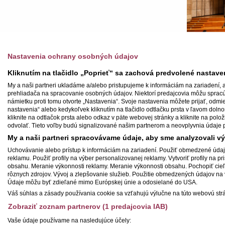
Nastavenia ochrany osobných údajov
Kliknutím na tlačidlo „Poprieť“ sa zachová predvolené nastav
My a naši partneri ukladáme a/alebo pristupujeme k informáciám na zariadení, 
prehliadača na spracovanie osobných údajov. Niektorí predajcovia môžu spra
námietku proti tomu otvorte „Nastavenia“. Svoje nastavenia môžete prijať, odmie
nastavenia“ alebo kedykoľvek kliknutím na tlačidlo odtlačku prsta v ľavom doln
kliknite na odtlačok prsta alebo odkaz v päte webovej stránky a kliknite na pol
odvolať. Tieto voľby budú signalizované našim partnerom a neovplyvnia údaje 
My a naši partneri spracovávame údaje, aby sme analyzovali v
PROGRAM
Uchovávanie alebo prístup k informáciám na zariadení. Použiť obmedzené údaje 
reklamu. Použiť profily na výber personalizovanej reklamy. Vytvoriť profily na 
John Rutter: Magnificat
obsahu. Meranie výkonnosti reklamy. Meranie výkonnosti obsahu. Pochopiť cieľo
Výber vianočnej hudby
rôznych zdrojov. Vývoj a zlepšovanie služieb. Použitie obmedzených údajov na
Údaje môžu byť zdieľané mimo Európskej únie a odosielané do USA.
ÚČINKUJÚ
Váš súhlas a zásady používania cookie sa vzťahujú výlučne na túto webovú strá
Adrian Kokoš, dirigent
Zobraziť zoznam partnerov (1 predajcovia IAB)
Adriana Banásová, soprán
Vaše údaje používame na nasledujúce účely: