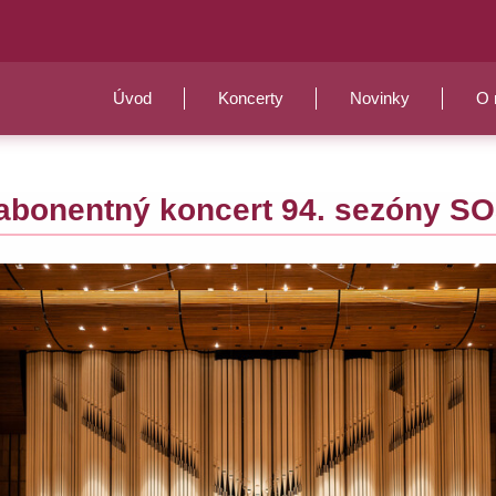
Úvod
Koncerty
Novinky
O 
 abonentný koncert 94. sezóny S