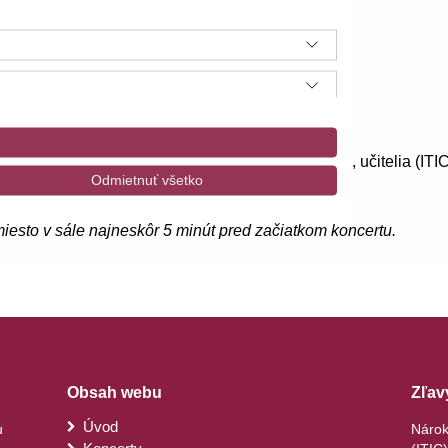
Ro
mfonicky_orchester_SRo_4_koncert_sezony
 Ticketportal. Nárok na zľavu majú študenti (ISIC), učitelia (ITIC
Odmietnuť všetko
esto v sále najneskôr 5 minút pred začiatkom koncertu.
a údajov z rôznych zdrojov
Obsah webu
Zľav
Úvod
u
Nárok 